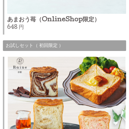
あまおう苺（OnlineShop限定）
648 円
お試しセット（ 初回限定 ）