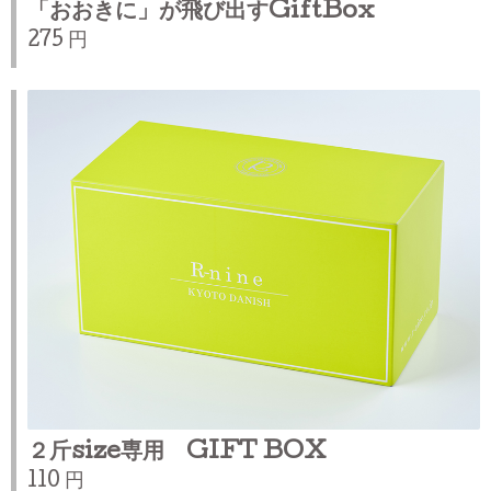
「おおきに」が飛び出すGiftBox
275 円
２斤size専用 GIFT BOX
110 円