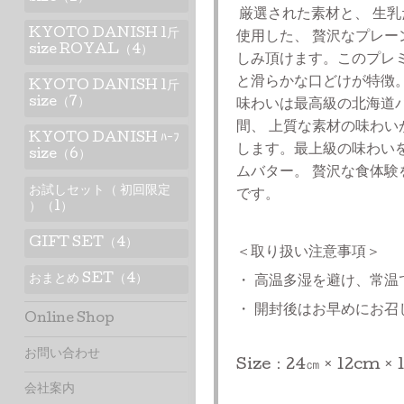
厳選された素材と、 生
KYOTO DANISH 1斤
使用した、 贅沢なプレー
size ROYAL（4）
しみ頂けます。
このプレ
と滑らかな口どけが特徴
KYOTO DANISH 1斤
size（7）
味わいは最高級の北海道
間、 上質な素材の味わい
KYOTO DANISH ﾊｰﾌ
します。
最上級の味わい
size（6）
ムバター。 贅沢な食体
お試しセット（ 初回限定
です。
）（1）
GIFT SET（4）
＜取り扱い注意事項＞
おまとめ SET（4）
・ 高温多湿を避け、常温
・ 開封後はお早めにお召
Online Shop
お問い合わせ
Size：
24㎝ × 12cm ×
会社案内