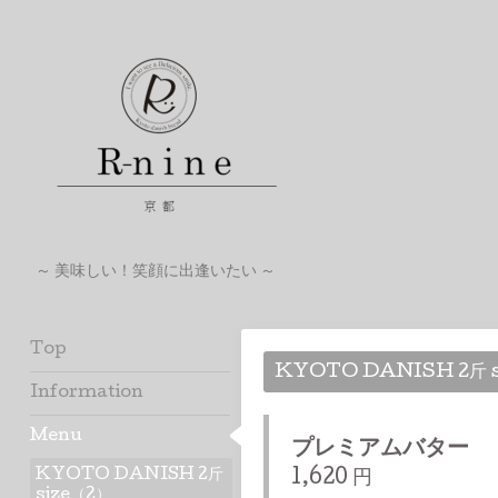
～ 美味しい！笑顔に出逢いたい ～
Top
KYOTO DANISH 2斤 s
Information
Menu
プレミアムバター
KYOTO DANISH 2斤
1,620 円
size（2）