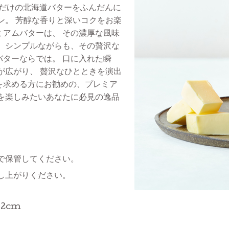
乳だけの北海道バターをふんだんに
ン。 芳醇な香りと深いコクをお楽
ミアムバターは、 その濃厚な風味
。 シンプルながらも、その贅沢な
バターならでは。 口に入れた瞬
が広がり、 贅沢なひとときを演出
を求める方にお勧めの、プレミア
験を楽しみたいあなたに必見の逸品
で保管してください。
し上がりください。
 12cm