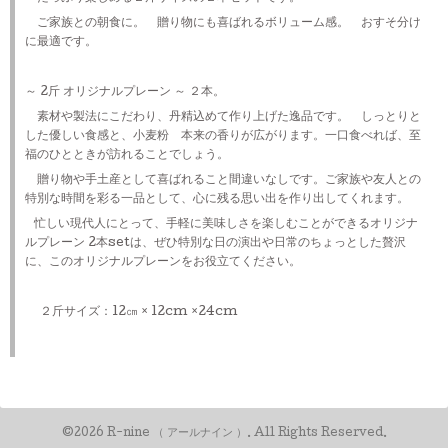
ご家族との朝食に。 贈り物にも喜ばれるボリューム感。 おすそ分け
に最適です。
～ 2斤 オリジナルプレーン ～ ２本。
素材や製法にこだわり、丹精込めて作り上げた逸品です。 しっとりと
した優しい食感と、小麦粉 本来の香りが広がります。一口食べれば、至
福のひとときが訪れることでしょう。
贈り物や手土産として喜ばれること間違いなしです。ご家族や友人との
特別な時間を彩る一品として、心に残る思い出を作り出してくれます。
忙しい現代人にとって、手軽に美味しさを楽しむことができるオリジナ
ルプレーン 2本setは、ぜひ特別な日の演出や日常のちょっとした贅沢
に、このオリジナルプレーンをお役立てください。
２斤サイズ：12㎝ × 12cm ×24cm
©2026
R-nine （ アールナイン ）
. All Rights Reserved.