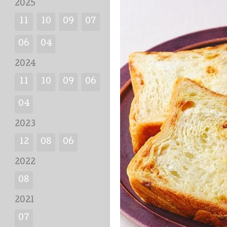
2025
11
10
09
07
06
04
2024
11
10
09
06
04
2023
12
08
06
2022
08
2021
07